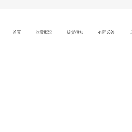
首頁
收費概況
提貨須知
有問必答