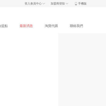
登入會員中心

加盟商登陸


手機版
自提點
最新消息
淘寶代購
聯絡我們